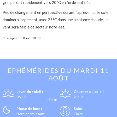
grimperont rapidement vers 20°C en fin de matinée.
Peu de changement en perspective durant l'après-midi, le soleil
dominera largement, avec 25°C dans une ambiance chaude. Le
vent sera faible de secteur nord-est.
Mise à jour : le
8 août 10h05
EPHÉMÉRIDES DU
MARDI 11
AOÛT
Lever du soleil :
Coucher du soleil :
06:17
21:12
-3 min
Phase de lune :
Saint :
Dernier croissant
Claire