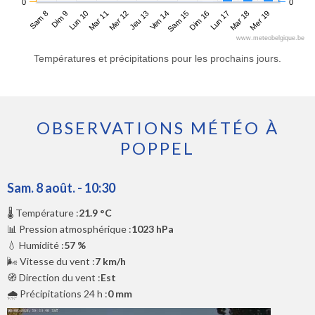
0
0
Sam 8
Mar 11
Ven 14
Lun 17
Lun 10
Jeu 13
Dim 16
Mer 19
Dim 9
Mer 12
Sam 15
Mar 18
www.meteobelgique.be
Températures et précipitations pour les prochains jours.
OBSERVATIONS MÉTÉO À
POPPEL
Sam. 8 août. - 10:30
🌡️ Température :
21.9 °C
📊 Pression atmosphérique :
1023 hPa
💧 Humidité :
57 %
🌬️ Vitesse du vent :
7 km/h
🧭 Direction du vent :
Est
🌧️ Précipitations 24 h :
0 mm