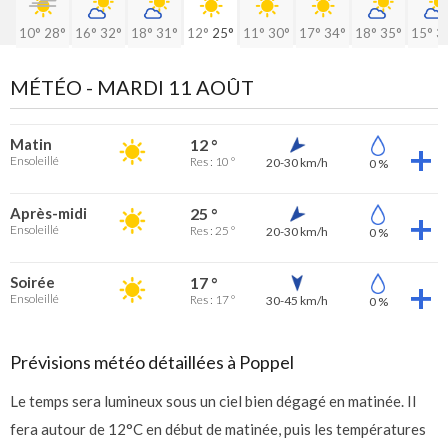
10°
28°
16°
32°
18°
31°
12°
25°
11°
30°
17°
34°
18°
35°
15°
3
MÉTÉO -
MARDI 11 AOÛT
Matin
12 °
Ensoleillé
Res : 10 °
20-30 km/h
0 %
Après-midi
25 °
Ensoleillé
Res : 25 °
20-30 km/h
0 %
Soirée
17 °
Ensoleillé
Res : 17 °
30-45 km/h
0 %
Prévisions météo détaillées à Poppel
Le temps sera lumineux sous un ciel bien dégagé en matinée. Il
fera autour de 12°C en début de matinée, puis les températures