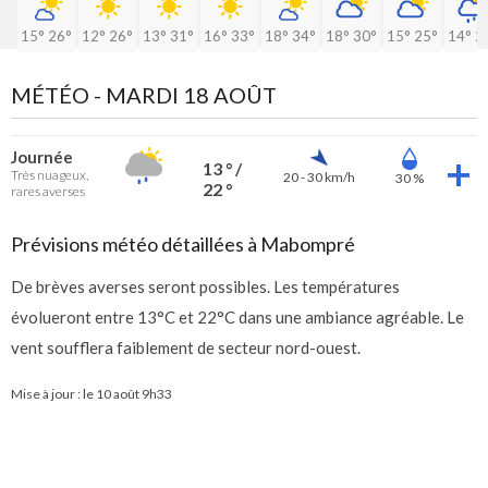
15°
26°
12°
26°
13°
31°
16°
33°
18°
34°
18°
30°
15°
25°
14°
2
MÉTÉO -
MARDI 18 AOÛT
Journée
13 ° /
Très nuageux,
20 - 30 km/h
30 %
22 °
rares averses
Prévisions météo détaillées à Mabompré
De brèves averses seront possibles. Les températures
évolueront entre 13°C et 22°C dans une ambiance agréable. Le
vent soufflera faiblement de secteur nord-ouest.
Mise à jour : le
10 août 9h33