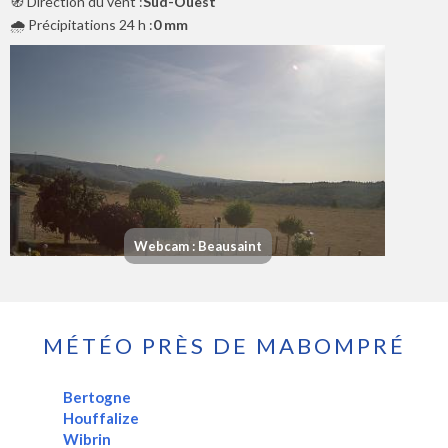
🧭 Direction du vent :
Sud-Ouest
🌧️ Précipitations 24 h :
0 mm
Webcam : Beausaint
MÉTÉO PRÈS DE MABOMPRÉ
Bertogne
Houffalize
Wibrin