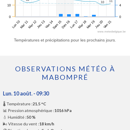
11
11
10
10
10
4
0
0
Lun 10
Jeu 13
Dim 16
Mer 19
Mer 12
Sam 15
Mar 18
Ven 21
Mar 11
Ven 14
Lun 17
Jeu 20
www.meteobelgique.be
Températures et précipitations pour les prochains jours.
OBSERVATIONS MÉTÉO À
MABOMPRÉ
Lun. 10 août. - 09:30
🌡️ Température :
21.5 °C
📊 Pression atmosphérique :
1016 hPa
💧 Humidité :
50 %
🌬️ Vitesse du vent :
18 km/h