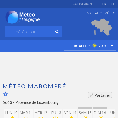
CONNEXION
FR
NL
VIGILANCE MÉTÉO
BRUXELLES
20
°C
TO
MÉTÉO MABOMPRÉ
🔗 Partager
6663 -
Province de Luxembourg
LUN 10
MAR 11
MER 12
JEU 13
VEN 14
SAM 15
DIM 16
LUN 