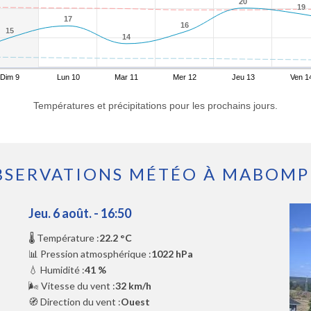
20
20
19
19
17
17
16
16
15
15
14
14
Dim 9
Lun 10
Mar 11
Mer 12
Jeu 13
Ven 1
Températures et précipitations pour les prochains jours.
BSERVATIONS MÉTÉO À MABOMP
Jeu. 6 août. - 16:50
🌡️ Température :
22.2 °C
📊 Pression atmosphérique :
1022 hPa
💧 Humidité :
41 %
🌬️ Vitesse du vent :
32 km/h
🧭 Direction du vent :
Ouest