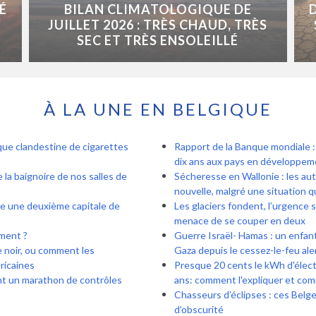
É
BILAN CLIMATOLOGIQUE DE
JUILLET 2026 : TRÈS CHAUD, TRÈS
SEC ET TRÈS ENSOLEILLÉ
À LA UNE EN BELGIQUE
rique clandestine de cigarettes
Rapport de la Banque mondiale : 
dix ans aux pays en développem
e la baignoire de nos salles de
Sécheresse en Wallonie : les au
nouvelle, malgré une situation 
re une deuxième capitale de
Les glaciers fondent, l’urgence s
menace de se couper en deux
ement ?
Guerre Israël- Hamas : un enfan
e noir, ou comment les
Gaza depuis le cessez-le-feu aler
ricaines
Presque 20 cents le kWh d'électr
ent un marathon de contrôles
ans: comment l'expliquer et com
Chasseurs d’éclipses : ces Belg
d’obscurité