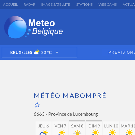
ACCUEIL
RADAR
IMAGE SATELLITE
STATIONS
WEBCAMS
ACTUA
BRUXELLES
23
°C
PRÉVISION
TOGGLE DROPDOWN
MÉTÉO MABOMPRÉ
6663 -
Province de Luxembourg
JEU 6
VEN 7
SAM 8
DIM 9
LUN 10
MAR 1