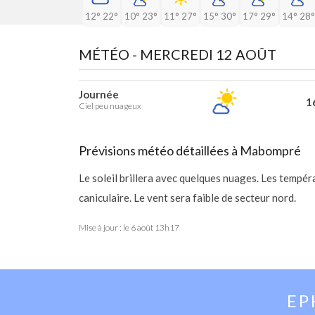
12°
22°
10°
23°
11°
27°
15°
30°
17°
29°
14°
28°
MÉTÉO -
MERCREDI 12 AOÛT
Journée
16
Ciel peu nuageux
Prévisions météo détaillées à Mabompré
Le soleil brillera avec quelques nuages. Les temp
caniculaire. Le vent sera faible de secteur nord.
Mise à jour : le
6 août 13h17
EP