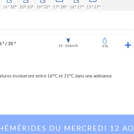
16°
31°
20°
33°
19°
32°
17°
28°
16°
27°
15°
27°
 ° / 31 °
15 - 30 km/h
0 %
ératures évolueront entre 16°C et 31°C dans une ambiance
HÉMÉRIDES DU
MERCREDI 12 A