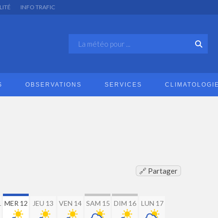
LITÉ
INFO TRAFIC
S
OBSERVATIONS
SERVICES
CLIMATOLOGI
🔗 Partager
1
MER 12
JEU 13
VEN 14
SAM 15
DIM 16
LUN 17