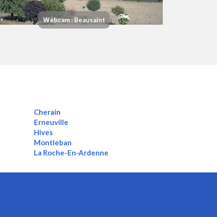
Webcam : Beausaint
Cherain
Erneuville
Hives
Montleban
La Roche-En-Ardenne