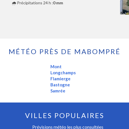
🌧️ Précipitations 24 h :
0 mm
MÉTÉO PRÈS DE MABOMPRÉ
Mont
Longchamps
Flamierge
Bastogne
Samrée
VILLES POPULAIRES
Prévisions météo les plus consultées