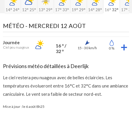
14°
24°
12°
25°
13°
29°
17°
33°
19°
29°
14°
28°
16°
32°
17°
3
MÉTÉO -
MERCREDI 12 AOÛT
Journée
16 ° /
Ciel peu nuageux
15 - 30 km/h
0 %
32 °
Prévisions météo détaillées à Deerlijk
Le ciel restera peu nuageux avec de belles éclaircies. Les
températures évolueront entre 16°C et 32°C dans une ambiance
caniculaire. Le vent sera faible de secteur nord-est.
Mise à jour : le
6 août 8h25