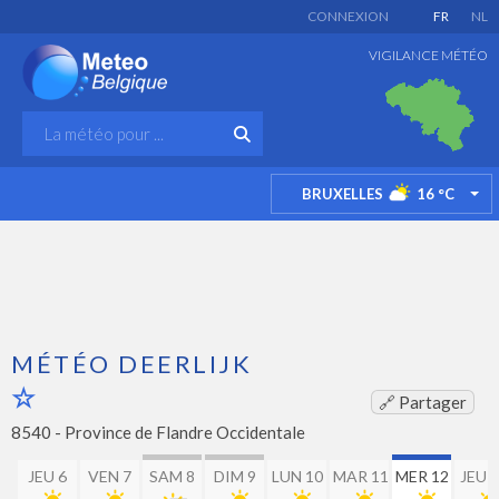
CONNEXION
FR
NL
VIGILANCE MÉTÉO
BRUXELLES
16
°C
TO
MÉTÉO DEERLIJK
🔗 Partager
8540 -
Province de Flandre Occidentale
JEU 6
VEN 7
SAM 8
DIM 9
LUN 10
MAR 11
MER 12
JEU 