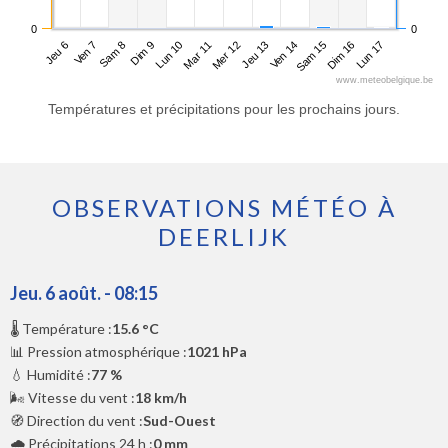
0
0
Jeu 6
Dim 9
Mer 12
Sam 15
Sam 8
Mar 11
Ven 14
Lun 17
Ven 7
Lun 10
Jeu 13
Dim 16
www.meteobelgique.be
Températures et précipitations pour les prochains jours.
OBSERVATIONS MÉTÉO À
DEERLIJK
Jeu. 6 août. - 08:15
🌡️ Température :
15.6 °C
📊 Pression atmosphérique :
1021 hPa
💧 Humidité :
77 %
🌬️ Vitesse du vent :
18 km/h
🧭 Direction du vent :
Sud-Ouest
🌧️ Précipitations 24 h :
0 mm