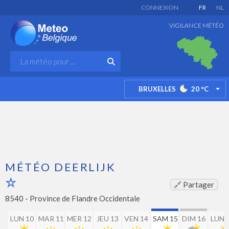
CONNEXION
FR
NL
VIGILANCE MÉTÉO
BRUXELLES
20
°C
TO
MÉTÉO DEERLIJK
🔗 Partager
8540 -
Province de Flandre Occidentale
LUN 10
MAR 11
MER 12
JEU 13
VEN 14
SAM 15
DIM 16
LUN 