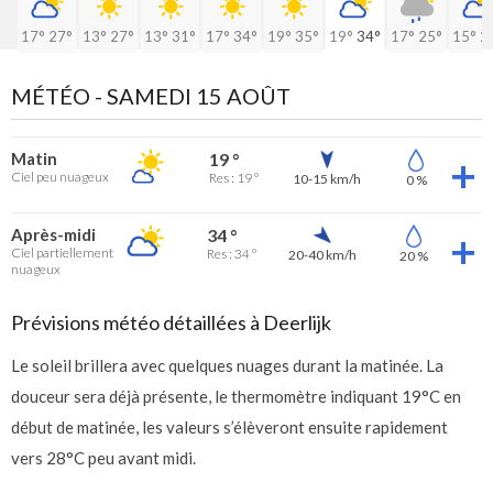
17°
27°
13°
27°
13°
31°
17°
34°
19°
35°
19°
34°
17°
25°
15°
2
MÉTÉO -
SAMEDI 15 AOÛT
Matin
19 °
Ciel peu nuageux
Res : 19 °
10-15 km/h
0 %
Après-midi
34 °
Ciel partiellement
Res : 34 °
20-40 km/h
20 %
nuageux
Prévisions météo détaillées à Deerlijk
Le soleil brillera avec quelques nuages durant la matinée. La
douceur sera déjà présente, le thermomètre indiquant 19°C en
début de matinée, les valeurs s’élèveront ensuite rapidement
vers 28°C peu avant midi.