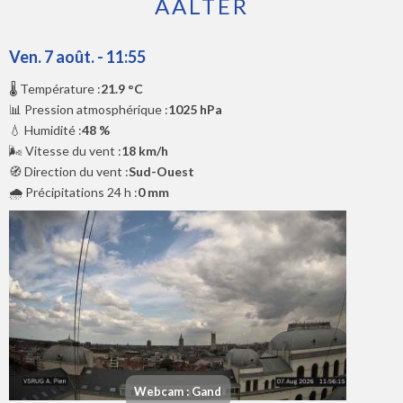
AALTER
Ven. 7 août. - 11:55
🌡️ Température :
21.9 °C
📊 Pression atmosphérique :
1025 hPa
💧 Humidité :
48 %
🌬️ Vitesse du vent :
18 km/h
🧭 Direction du vent :
Sud-Ouest
🌧️ Précipitations 24 h :
0 mm
Webcam : Gand