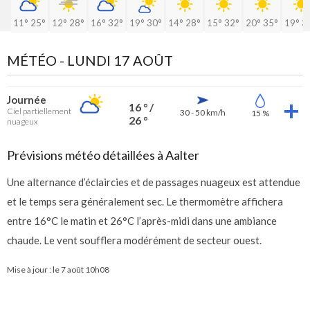
11°
25°
12°
28°
16°
32°
19°
30°
14°
28°
15°
32°
20°
35°
19°
3
MÉTÉO -
LUNDI 17 AOÛT
Journée
16 ° /
Ciel partiellement
30 - 50 km/h
15 %
26 °
nuageux
Prévisions météo détaillées à Aalter
Une alternance d’éclaircies et de passages nuageux est attendue
et le temps sera généralement sec. Le thermomètre affichera
entre 16°C le matin et 26°C l’après-midi dans une ambiance
chaude. Le vent soufflera modérément de secteur ouest.
Mise à jour : le
7 août 10h08