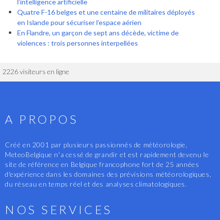
l’intelligence artificielle
Quatre F-16 belges et une centaine de militaires déployés
en Islande pour sécuriser l’espace aérien
En Flandre, un garçon de sept ans décède, victime de
violences : trois personnes interpellées
2226 visiteurs en ligne
A PROPOS
Créé en 2001 par plusieurs passionnés de météorologie,
MeteoBelgique n'a cessé de grandir et est rapidement devenu le
site de référence en Belgique francophone fort de 25 années
d'expérience dans les domaines des prévisions météorologiques,
du réseau en temps réel et des analyses climatologiques.
NOS SERVICES