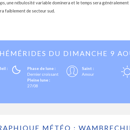
mps, une nébulosité variable dominera et le temps sera généralement
era faiblement de secteur sud.
PHÉMÉRIDES DU
DIMANCHE 9 A
eil :
Phase de lune :
Saint :
Dernier croissant
Amour
Pleine lune :
27/08
RAPHIQUE MÉTÉO : WAMBRECHI