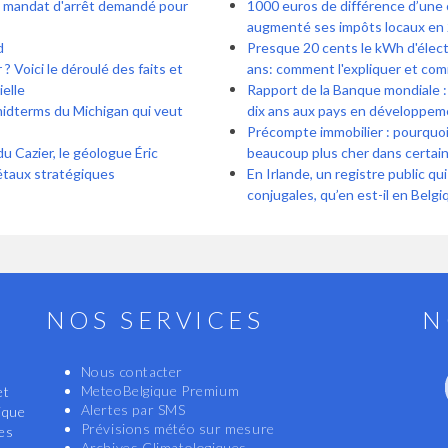
: mandat d'arrêt demandé pour
1000 euros de différence d’une 
augmenté ses impôts locaux en 
d
Presque 20 cents le kWh d'électr
? Voici le déroulé des faits et
ans: comment l'expliquer et com
ielle
Rapport de la Banque mondiale : 
midterms du Michigan qui veut
dix ans aux pays en développem
Précompte immobilier : pourquoi 
du Cazier, le géologue Éric
beaucoup plus cher dans certa
métaux stratégiques
En Irlande, un registre public qu
conjugales, qu’en est-il en Belgi
NOS SERVICES
N
Nous contacter
MeteoBelgique Premium
et
Alertes par SMS
ique
Prévisions météo sur mesure
les
Archives Climatologiques