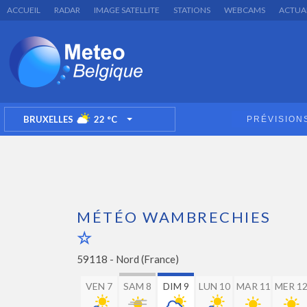
ACCUEIL
RADAR
IMAGE SATELLITE
STATIONS
WEBCAMS
ACTUA
BRUXELLES
22
°C
PRÉVISION
TOGGLE DROPDOWN
MÉTÉO WAMBRECHIES
59118 -
Nord (France)
VEN 7
SAM 8
DIM 9
LUN 10
MAR 11
MER 1