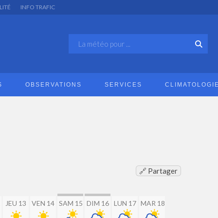
LITÉ
INFO TRAFIC
S
OBSERVATIONS
SERVICES
CLIMATOLOGI
🔗 Partager
2
JEU 13
VEN 14
SAM 15
DIM 16
LUN 17
MAR 18