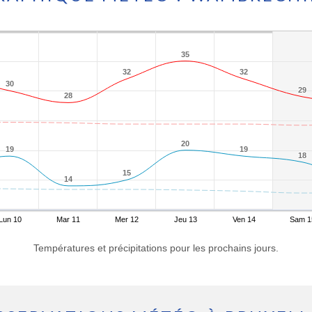
35
35
32
32
32
32
30
30
29
29
28
28
20
20
19
19
19
19
18
18
15
15
14
14
Lun 10
Mar 11
Mer 12
Jeu 13
Ven 14
Sam 1
Températures et précipitations pour les prochains jours.