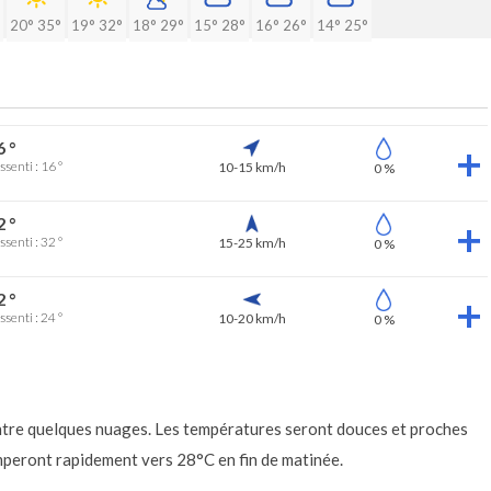
20°
35°
19°
32°
18°
29°
15°
28°
16°
26°
14°
25°
6 °
ssenti : 16 °
10-15 km/h
0 %
2 °
ssenti : 32 °
15-25 km/h
0 %
2 °
ssenti : 24 °
10-20 km/h
0 %
s
entre quelques nuages. Les températures seront douces et proches
imperont rapidement vers 28°C en fin de matinée.