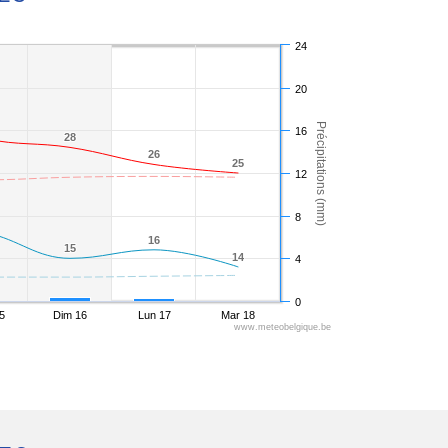
24
20
Précipitations (mm)
16
28
28
26
26
25
25
12
8
16
16
15
15
14
14
4
0
5
Dim 16
Lun 17
Mar 18
www.meteobelgique.be