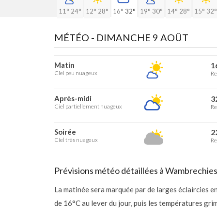
11°
24°
12°
28°
16°
32°
19°
30°
14°
28°
15°
32°
MÉTÉO -
DIMANCHE 9 AOÛT
Matin
1
Ciel peu nuageux
Re
Après-midi
3
Ciel partiellement nuageux
Re
Soirée
2
Ciel très nuageux
Re
Prévisions météo détaillées à Wambrechie
La matinée sera marquée par de larges éclaircies 
de 16°C au lever du jour, puis les températures gr