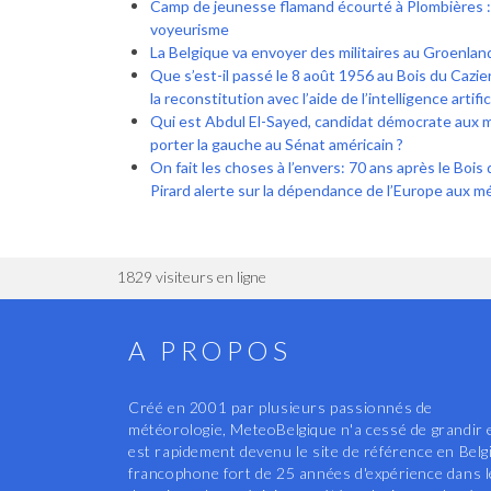
Camp de jeunesse flamand écourté à Plombières 
voyeurisme
La Belgique va envoyer des militaires au Groenlan
Que s’est-il passé le 8 août 1956 au Bois du Cazier 
la reconstitution avec l’aide de l’intelligence artific
Qui est Abdul El-Sayed, candidat démocrate aux 
porter la gauche au Sénat américain ?
On fait les choses à l’envers: 70 ans après le Bois 
Pirard alerte sur la dépendance de l’Europe aux 
1829 visiteurs en ligne
A PROPOS
Créé en 2001 par plusieurs passionnés de
météorologie, MeteoBelgique n'a cessé de grandir 
est rapidement devenu le site de référence en Belg
francophone fort de 25 années d'expérience dans 