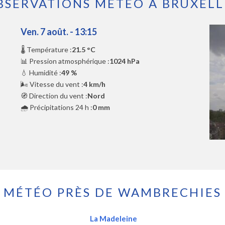
BSERVATIONS MÉTÉO À BRUXELL
Ven. 7 août. - 13:15
🌡️ Température :
21.5 °C
📊 Pression atmosphérique :
1024 hPa
💧 Humidité :
49 %
🌬️ Vitesse du vent :
4 km/h
🧭 Direction du vent :
Nord
🌧️ Précipitations 24 h :
0 mm
MÉTÉO PRÈS DE WAMBRECHIES
La Madeleine