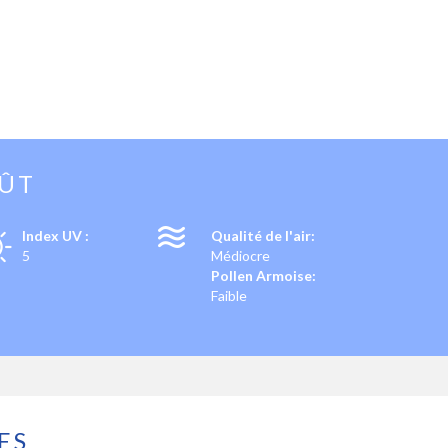
OÛT
Index UV :
Qualité de l'air:
5
Médiocre
Pollen Armoise:
Faible
ES