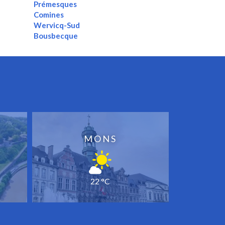
Prémesques
Comines
Wervicq-Sud
Bousbecque
MONS
22 °C