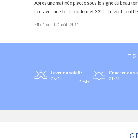
Après une matinée placée sous le signe du beau te
sec, avec une forte chaleur et 32°C. Le vent souffl
Mise à jour : le
7 août 12h52
E
Lever du soleil :
Coucher du sol
06:24
21:21
-3 min
G