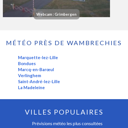
Webcam : Grimbergen
MÉTÉO PRÈS DE WAMBRECHIES
Marquette-lez-Lille
Bondues
Marcq-en-Barœul
Verlinghem
Saint-André-lez-Lille
La Madeleine
VILLES POPULAIRES
Prévisions météo les plus consultées