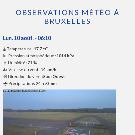
OBSERVATIONS MÉTÉO À
BRUXELLES
Lun. 10 août. - 06:10
🌡️ Température :
17.7 °C
📊 Pression atmosphérique :
1014 hPa
💧 Humidité :
71 %
🌬️ Vitesse du vent :
14 km/h
🧭 Direction du vent :
Sud-Ouest
🌧️ Précipitations 24 h :
0 mm