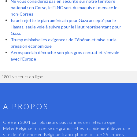
Ne vous considérez pas en sécurité sur notre territoire
national : en Corse, le FLNC sort du maquis et menace les
non-Corses
Israël rejette le plan américain pour Gaza accepté par le
Hamas, seule voie à suivre pour le Haut représentant pour
Gaza.
Trump minimise les exigences de Téhéran et mise sur la
pression économique
Aerospacelab décroche son plus gros contrat et s’envole
avec l’Europe
1801 visiteurs en ligne
A PROPOS
Créé en 2001 par plusieurs passionnés de météorologie,
MeteoBelgique n'a cessé de grandir et est rapidement devenu le
site de référence en Belgique francophone fort de 25 années