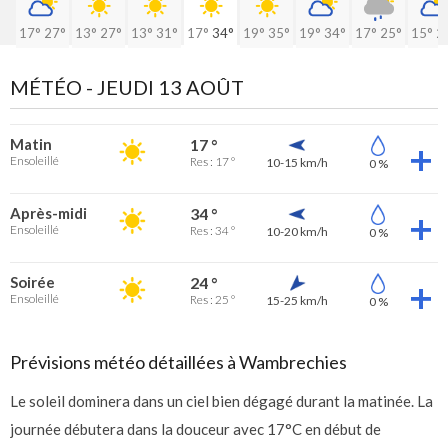
17°
27°
13°
27°
13°
31°
17°
34°
19°
35°
19°
34°
17°
25°
15°
2
MÉTÉO -
JEUDI 13 AOÛT
Matin
17 °
Ensoleillé
Res : 17 °
10-15 km/h
0 %
Après-midi
34 °
Ensoleillé
Res : 34 °
10-20 km/h
0 %
Soirée
24 °
Ensoleillé
Res : 25 °
15-25 km/h
0 %
Prévisions météo détaillées à Wambrechies
Le soleil dominera dans un ciel bien dégagé durant la matinée. La
journée débutera dans la douceur avec 17°C en début de