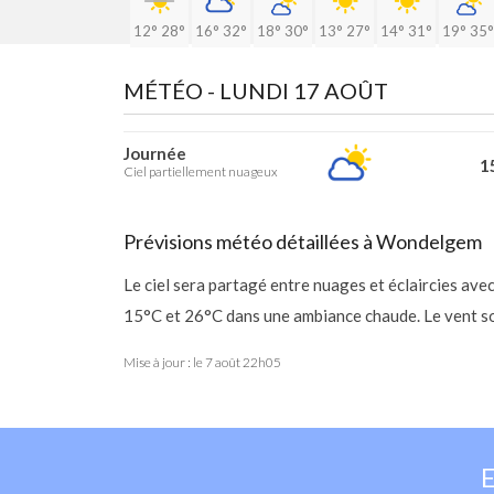
12°
28°
16°
32°
18°
30°
13°
27°
14°
31°
19°
35°
MÉTÉO -
LUNDI 17 AOÛT
Journée
15
Ciel partiellement nuageux
Prévisions météo détaillées à Wondelgem
Le ciel sera partagé entre nuages et éclaircies av
15°C et 26°C dans une ambiance chaude. Le vent so
Mise à jour : le
7 août 22h05