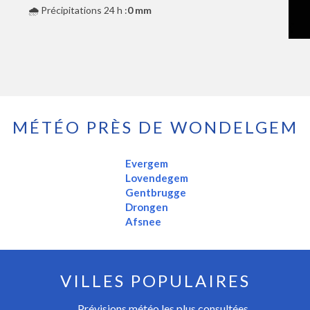
🌧️ Précipitations 24 h :
0 mm
MÉTÉO PRÈS DE WONDELGEM
Evergem
Lovendegem
Gentbrugge
Drongen
Afsnee
VILLES POPULAIRES
Prévisions météo les plus consultées