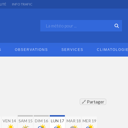
LITÉ
INFO TRAFIC
S
OBSERVATIONS
SERVICES
CLIMATOLOGI
🔗 Partager
VEN 14
SAM 15
DIM 16
LUN 17
MAR 18
MER 19