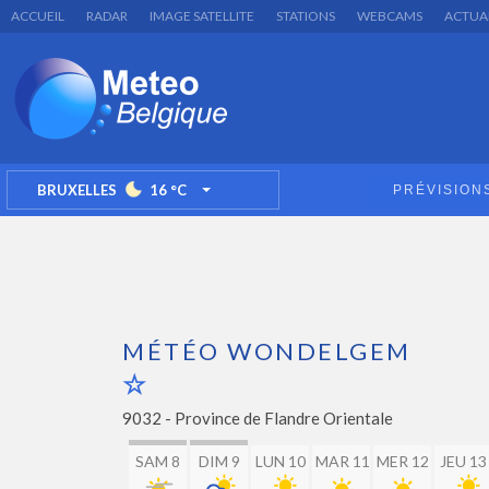
ACCUEIL
RADAR
IMAGE SATELLITE
STATIONS
WEBCAMS
ACTUA
BRUXELLES
16
°C
PRÉVISION
TOGGLE DROPDOWN
MÉTÉO WONDELGEM
9032 -
Province de Flandre Orientale
SAM 8
DIM 9
LUN 10
MAR 11
MER 12
JEU 13