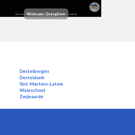
Webcam : Everghem
Destelbergen
Desteldonk
Sint-Martens-Latem
Waarschoot
Zwijnaarde