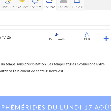
19°
33°
16°
29°
15°
27°
15°
26°
14°
24°
13°
23°
 ° / 26 °
15 - 30 km/h
15 %
ec un temps sans précipitation. Les températures évolueront entre
ufflera faiblement de secteur nord-est.
EPHÉMÉRIDES DU
LUNDI 17 AOÛ