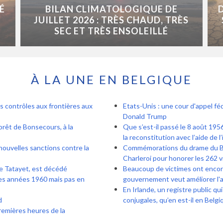
É
BILAN CLIMATOLOGIQUE DE
JUILLET 2026 : TRÈS CHAUD, TRÈS
SEC ET TRÈS ENSOLEILLÉ
À LA UNE EN BELGIQUE
s contrôles aux frontières aux
Etats-Unis : une cour d'appel féd
Donald Trump
forêt de Bonsecours, à la
Que s’est-il passé le 8 août 1956
la reconstitution avec l’aide de l’
nouvelles sanctions contre la
Commémorations du drame du Bois
Charleroi pour honorer les 262 v
de Tatayet, est décédé
Beaucoup de victimes ont encore 
es années 1960 mais pas en
gouvernement veut améliorer l'
En Irlande, un registre public qu
d
conjugales, qu’en est-il en Belgi
remières heures de la