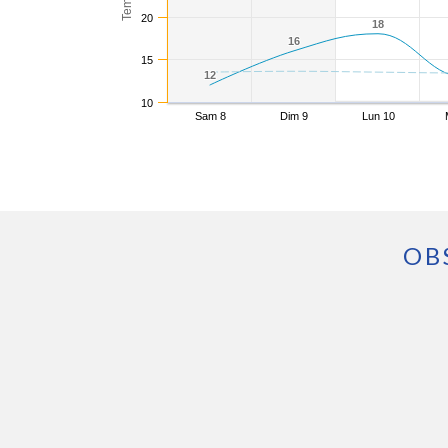
20
18
18
16
16
15
12
12
10
Sam 8
Dim 9
Lun 10
OB