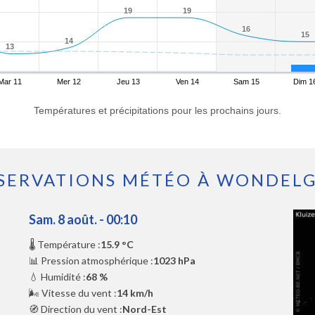
19
19
19
19
16
16
15
15
14
14
13
13
Mar 11
Mer 12
Jeu 13
Ven 14
Sam 15
Dim 1
Températures et précipitations pour les prochains jours.
SERVATIONS MÉTÉO À WONDEL
Sam. 8 août. - 00:10
🌡️ Température :
15.9 °C
📊 Pression atmosphérique :
1023 hPa
💧 Humidité :
68 %
🌬️ Vitesse du vent :
14 km/h
🧭 Direction du vent :
Nord-Est